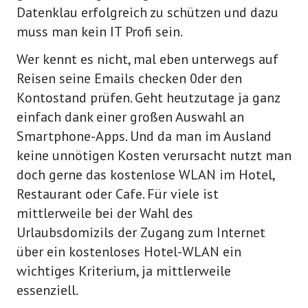
Datenklau erfolgreich zu schützen und dazu
Nero TuneItUp PRO
muss man kein IT Profi sein.
Nero BackItUp
Wer kennt es nicht, mal eben unterwegs auf
Nero DuplicateManager
Reisen seine Emails checken 0der den
Kontostand prüfen. Geht heutzutage ja ganz
WEB-SERVICES
einfach dank einer großen Auswahl an
Gratis Online Web Proxy
Smartphone-Apps. Und da man im Ausland
keine unnötigen Kosten verursacht nutzt man
Speedtest
doch gerne das kostenlose WLAN im Hotel,
Wie ist meine IP
Restaurant oder Cafe. Für viele ist
mittlerweile bei der Wahl des
Passwort-Generator
Urlaubsdomizils der Zugang zum Internet
KOSTENLOS TESTEN
über ein kostenloses Hotel-WLAN ein
wichtiges Kriterium, ja mittlerweile
SERVICE
essenziell.