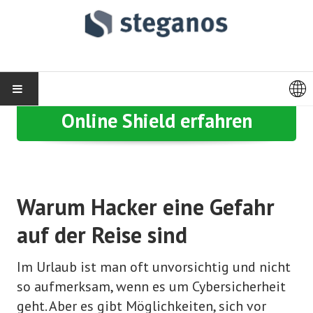
Mehr über Steganos VPN
Online Shield erfahren
PRODUKTE
Steganos VPN Online Shield
Steganos Privacy Suite
Warum Hacker eine Gefahr
Steganos Passwort-Manager
auf der Reise sind
Steganos Daten-Safe
Im Urlaub ist man oft unvorsichtig und nicht
Steganos LockNote 2
so aufmerksam, wenn es um Cybersicherheit
Partner Produkte
geht. Aber es gibt Möglichkeiten, sich vor